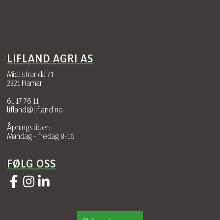
LIFLAND AGRI AS
Midtstranda 71
2321 Hamar
61 17 76 11
lifland@lifland.no
Åpningstider:
Mandag - fredag 8-16
FØLG OSS