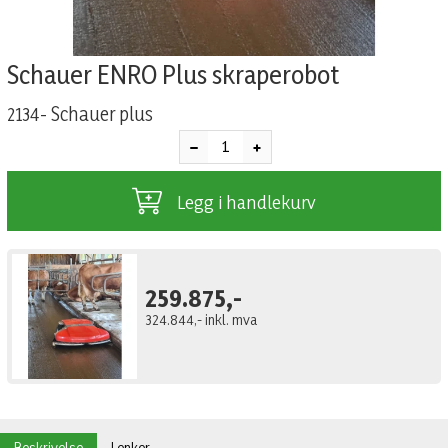
Schauer ENRO Plus skraperobot
2134- Schauer plus
Legg i handlekurv
259.875,-
324.844,-
inkl. mva
Beskrivelse
Lenker