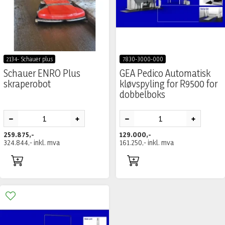
2134- Schauer plus
7830-3000-000
Schauer ENRO Plus
GEA Pedico Automatisk
skraperobot
kløvspyling for R9500 for
dobbelboks
259.875,-
129.000,-
324.844,-
inkl. mva
161.250,-
inkl. mva