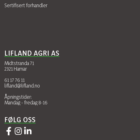
Sertifisert forhandler
LIFLAND AGRI AS
Midtstranda 71
2321 Hamar
61 17 76 11
lifland@lifland.no
Åpningstider:
Mandag - fredag 8-16
FØLG OSS