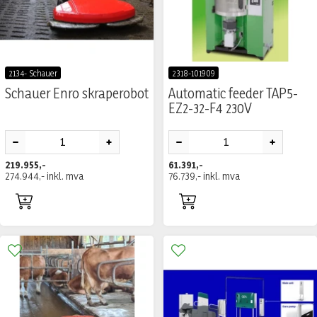
2134- Schauer
2318-101909
Schauer Enro skraperobot
Automatic feeder TAP5-
EZ2-32-F4 230V
219.955,-
61.391,-
274.944,-
inkl. mva
76.739,-
inkl. mva