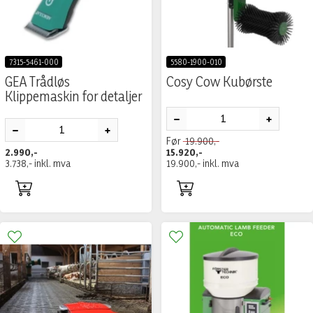
7315-5461-000
5580-1900-010
GEA Trådløs
Cosy Cow Kubørste
Klippemaskin for detaljer
Før
19.900,-
2.990,-
15.920,-
3.738,-
inkl. mva
19.900,-
inkl. mva