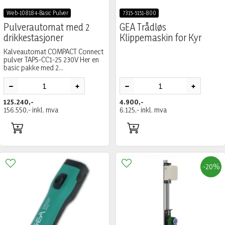
Web-108184-Basic Pulver
7315-5151-800
Pulverautomat med 2
GEA Trådløs
drikkestasjoner
Klippemaskin for Kyr
Kalveautomat COMPACT Connect
pulver TAP5-CC1-25 230V Her en
basic pakke med 2...
125.240,-
4.900,-
156.550,-
inkl. mva
6.125,-
inkl. mva
-20%